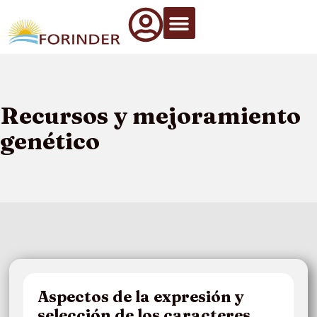
Qué Hacemos
Información de interés
Artículos Técnicos
Recursos y mejoramiento
genético
Aspectos de la expresión y
selección de los caracteres