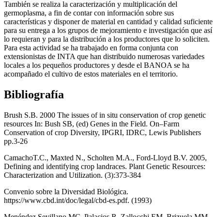
También se realiza la caracterización y multiplicación del
germoplasma, a fin de contar con información sobre sus
características y disponer de material en cantidad y calidad suficiente
para su entrega a los grupos de mejoramiento e investigación que así
lo requieran y para la distribución a los productores que lo soliciten.
Para esta actividad se ha trabajado en forma conjunta con
extensionistas de INTA que han distribuido numerosas variedades
locales a los pequeños productores y desde el BANOA se ha
acompañado el cultivo de estos materiales en el territorio.
Bibliografía
Brush S.B. 2000 The issues of in situ conservation of crop genetic
resources In: Bush SB, (ed) Genes in the Field. On–Farm
Conservation of crop Diversity, IPGRI, IDRC, Lewis Publishers
pp.3-26
CamachoT.C., Maxted N., Scholten M.A., Ford-Lloyd B.V. 2005,
Defining and identifying crop landraces. Plant Genetic Resources:
Characterization and Utilization. (3):373-384
Convenio sobre la Diversidad Biológica.
https://www.cbd.int/doc/legal/cbd-es.pdf. (1993)
Menéndez Sevillano MC, Palacios R, Zallocchi EM, Brizuela MM.