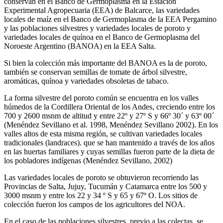
conservan en el Banco de Germoplasma en la Estación
Experimental Agropecuaria (EEA) de Balcarce, las variedades
locales de maíz en el Banco de Germoplasma de la EEA Pergamino
y las poblaciones silvestres y variedades locales de poroto y
variedades locales de quínoa en el Banco de Germoplasma del
Noroeste Argentino (BANOA) en la EEA Salta.
Si bien la colección más importante del BANOA es la de poroto,
también se conservan semillas de tomate de árbol silvestre,
aromáticas, quínoa y variedades obsoletas de tabaco.
La forma silvestre del poroto común se encuentra en los valles
húmedos de la Cordillera Oriental de los Andes, creciendo entre los
700 y 2600 msnm de altitud y entre 22º y 27º S y 66º 30´ y 63º 00´
(Menéndez Sevillano et al. 1998, Menéndez Sevillano 2002). En los
valles altos de esta misma región, se cultivan variedades locales
tradicionales (landraces). que se han mantenido a través de los años
en las huertas familiares y cuyas semillas fueron parte de la dieta de
los pobladores indígenas (Menéndez Sevillano, 2002)
Las variedades locales de poroto se obtuvieron recorriendo las
Provincias de Salta, Jujuy, Tucumán y Catamarca entre los 500 y
3000 msnm y entre los 22 y 34 º S y 65 y 67º O. Los sitios de
colección fueron los campos de los agricultores del NOA.
En el caso de las poblaciones silvestres, previo a las colectas, se