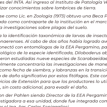
s del INTA. Así ingreso al Instituto de Patología 
ar conocimientos sobre lombrices de tierra.
e como Lic. en Zoologia (1973) obtuvo una Beca P
rada como contraparte de la institución en el mar
a investigaciones sobre plagas del suelo.
a identificación taxonómica de larvas de insecto
naerenses. Al cabo de dos años había logrado ava
conectó con entomólogos de la EEA Pergamino, par
biológico de la especie identificada, Diloboderus a
ron estudiadas nueve especies de Scarabaeidae
almente concentraría las investigaciones de mane
 como fecha de siembra, y labranzas en la transic
 de daño significativo por estos fitófagos. Este c
rvicios de Extensión para que los productores lo u
 sin costo adicional, para evadir el daño.
von der Pahlen siendo Director de la EEA Pergamino
vestigadora a esa unidad, donde fue integrada c
el Ing. Agr. Carlos Senigagliesi.