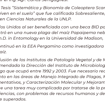
u Tesis “Sistemática y Bionomía de Coleoptera Sc
ven en el suelo” que fue calificada Sobresaliente,
en Ciencias Naturales de la UNLP.
dos Unidos al ser beneficiada con una beca BID p
tró en una nueva plaga del maíz Papaipema nebr
Ph.D. in Entomology en la Universidad de Madison,
 continuó en la EEA Pergamino como investigadora
aíz.
usión de los Institutos de Patología Vegetal y de 
omendada la Dirección del Instituto de Microbiolog
rgo que ocupó entre 1992 y 2003. Fue necesario reo
ento en las áreas de Manejo Integrado de Plagas,
mentativos, y Caracterización Molecular y Mejora
e una tarea muy complicada por tratarse de la pr
ciencias, con problemas de recursos humanos y de
e superados.