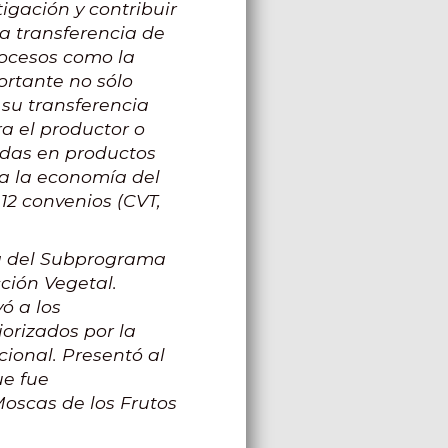
igación y contribuir
la transferencia de
rocesos como la
ortante no sólo
 su transferencia
a el productor o
adas en productos
ra la economía del
12 convenios (CVT,
ra del Subprograma
ción Vegetal.
ó a los
orizados por la
ucional. Presentó al
ue fue
oscas de los Frutos