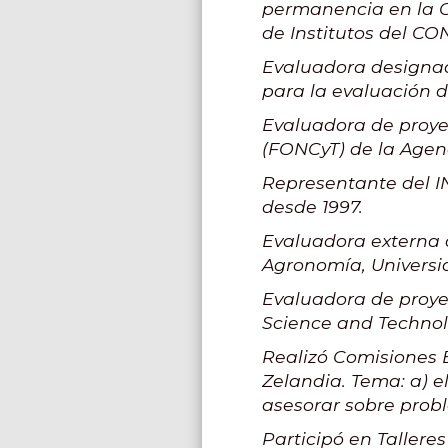
permanencia en la Ca
de Institutos del CO
Evaluadora designad
para la evaluación d
Evaluadora de proye
(FONCyT) de la Agenc
Representante del I
desde 1997.
Evaluadora externa d
Agronomía, Universi
Evaluadora de proye
Science and Technol
Realizó Comisiones E
Zelandia. Tema: a) e
asesorar sobre prob
Participó en Tallere