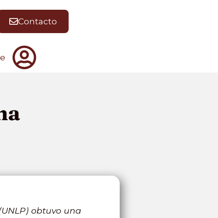
Contacto
te
na
 (UNLP) obtuvo una