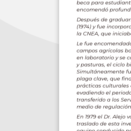
beca para estudiante
encomendó profundiz
Después de graduars
(1974) y fue incorpo
la CNEA, que iniciab
Le fue encomendada l
campos agrícolas bo
en laboratorio y se 
y pasturas, el ciclo 
Simultáneamente fue
plaga clave, que fin
prácticas culturales
evadiendo el periodo
transferido a los Se
medio de regulación,
En 1979 el Dr. Alejo 
traslado de esta in
equipo conducido por 