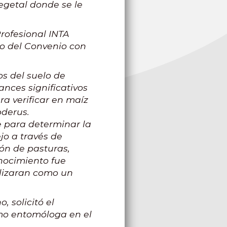
Vegetal donde se le
rofesional INTA
co del Convenio con
s del suelo de
nces significativos
a verificar en maíz
bderus.
 para determinar la
jo a través de
ión de pasturas,
onocimiento fue
tilizaran como un
, solicitó el
omo entomóloga en el