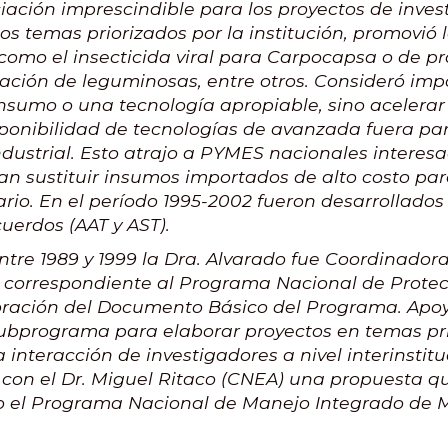
ciación imprescindible para los proyectos de invest
os temas priorizados por la institución, promovió 
 como el insecticida viral para Carpocapsa o de p
ación de leguminosas, entre otros. Consideró imp
nsumo o una tecnología apropiable, sino acelerar
ponibilidad de tecnologías de avanzada fuera par
ndustrial. Esto atrajo a PYMES nacionales interes
an sustituir insumos importados de alto costo pa
io. En el período 1995-2002 fueron desarrollados 
uerdos (AAT y AST).
tre 1989 y 1999 la Dra. Alvarado fue Coordinado
a correspondiente al Programa Nacional de Protec
boración del Documento Básico del Programa. Apoy
Subprograma para elaborar proyectos en temas pri
 la interacción de investigadores a nivel interinstit
 con el Dr. Miguel Ritaco (CNEA) una propuesta q
el Programa Nacional de Manejo Integrado de M