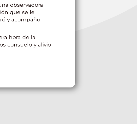
 una observadora
ión que se le
soró y acompaño
era hora de la
s consuelo y alivio