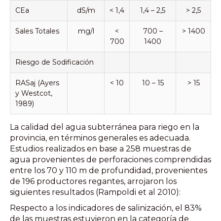
CEa
dS/m
< 1,4
1,4 – 2,5
> 2,5
Sales Totales
mg/l
<
700 –
> 1400
700
1400
Riesgo de Sodificación
RASaj (Ayers
< 10
10 – 15
> 15
y Westcot,
1989)
La calidad del agua subterránea para riego en la
provincia, en términos generales es adecuada.
Estudios realizados en base a 258 muestras de
agua provenientes de perforaciones comprendidas
entre los 70 y 110 m de profundidad, provenientes
de 196 productores regantes, arrojaron los
siguientes resultados (Rampoldi et al 2010):
Respecto a los indicadores de salinización, el 83%
de las muestras estuvieron en la categoría de